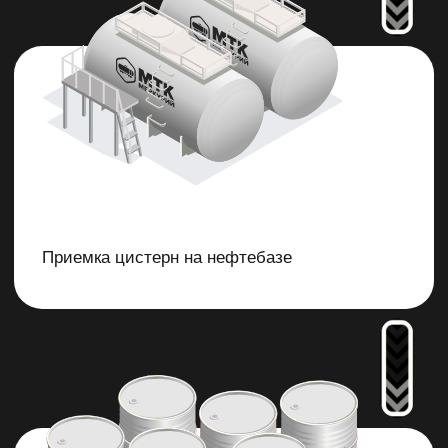
Бензин
Ключевой элемент
для большинства двигателей
внутреннего сгорания.
Подробнее
Авиационный керосин
Основной вид топлива,
используемого в авиационной
отрасли.
Подробнее