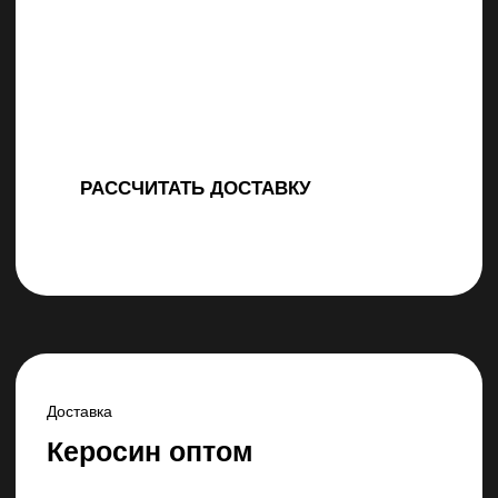
Как мы работаем?
Доставка
Керосин оптом
Мы предлагаем оптовые поставки
высококачественного авиационного керосина,
отвечающего международным стандартам.
Авиационный керосин — это основной вид
топлива, используемого в авиационной
отрасли. Он обладает определёнными
свойствами, включая устойчивость
к замерзанию на больших высотах
и способность обеспечивать эффективное
сгорание при различных атмосферных
условиях.
При выборе поставщика авиационного
керосина, важно обратить внимание
на стабильность поставок и качество
продукта. Именно эти критерии
мы и предлагаем нашим клиентам,