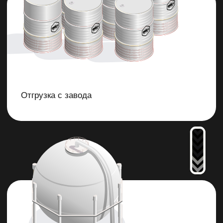
Дизельное топливо
Важный компонент
для бесперебойной работы
различной дизельной техники.
Подробнее
г.Благовещенск
​Улица Богдана Хмельницкого, 31
​8 офис; 2 этаж
Ежедневно с 08:00 до 21:00
​Офис: пн-вс 8:00-17:00
+7 (4162) 20-97-79